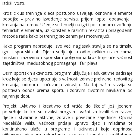
izdržljivosti.
Kroz ciklus treninga djeca postupno usvajaju osnovne elemente
odbojke – pravilno izvođenje servisa, prijem lopte, dodavanja i
kretanja na terenu. Učenje se temelji na igri i postupnom uvođenju
tehničkih elemenata, uz korištenje različitih rekvizita i prilagođenih
metoda rada kako bi trening bio zanimljiv i motivirajući.
Kako program napreduje, sve veći naglasak stavlja se na timsku
igru i sportski duh. Djeca sudjeluju u odbojkaškim utakmicama,
timskim izazovima i sportskim poligonima kroz koje uče važnost
zajedništva, međusobnog pomaganja i fair playa.
Osim sportskih aktivnosti, program uključuje i edukativne sadržaje
kroz koje se djecu upoznaje s važnosti zdrave prehrane, redovitog
kretanja, odmora i očuvanja zdravlja. Na taj način razvija se
pozitivan odnos prema sportu i zdravim životnim navikama od
najranije dobi.
Projekt „Aktivno i kreativno od vrtića do škole“ još jednom
potvrđuje koliko su ovakvi programi važni za kvalitetan razvoj
djece i stvaranje aktivne, zdrave i povezane zajednice. Općina
Nedelišće veliku važnost pridaje upravo djeci i mladima te
kontinuirano ulaže u programe i aktivnosti koje doprinose
njihovom zdravom odrastanju, razvoju talenata i kvalitetnom