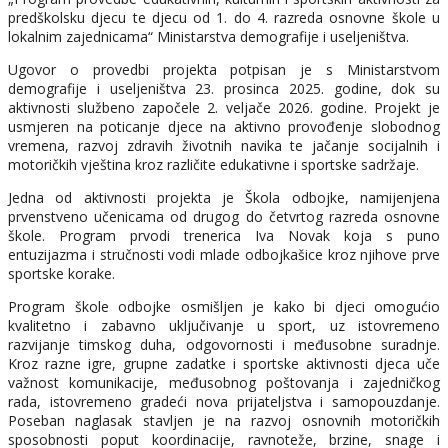
predškolsku djecu te djecu od 1. do 4. razreda osnovne škole u
lokalnim zajednicama“ Ministarstva demografije i useljeništva.
Ugovor o provedbi projekta potpisan je s Ministarstvom
demografije i useljeništva 23. prosinca 2025. godine, dok su
aktivnosti službeno započele 2. veljače 2026. godine. Projekt je
usmjeren na poticanje djece na aktivno provođenje slobodnog
vremena, razvoj zdravih životnih navika te jačanje socijalnih i
motoričkih vještina kroz različite edukativne i sportske sadržaje.
Jedna od aktivnosti projekta je Škola odbojke, namijenjena
prvenstveno učenicama od drugog do četvrtog razreda osnovne
škole. Program prvodi trenerica Iva Novak koja s puno
entuzijazma i stručnosti vodi mlade odbojkašice kroz njihove prve
sportske korake.
Program škole odbojke osmišljen je kako bi djeci omogućio
kvalitetno i zabavno uključivanje u sport, uz istovremeno
razvijanje timskog duha, odgovornosti i međusobne suradnje.
Kroz razne igre, grupne zadatke i sportske aktivnosti djeca uče
važnost komunikacije, međusobnog poštovanja i zajedničkog
rada, istovremeno gradeći nova prijateljstva i samopouzdanje.
Poseban naglasak stavljen je na razvoj osnovnih motoričkih
sposobnosti poput koordinacije, ravnoteže, brzine, snage i