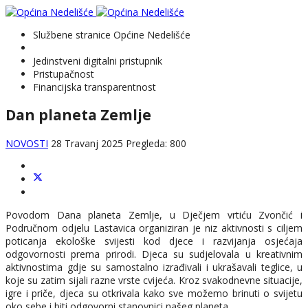
Službene stranice Općine Nedelišće
Jedinstveni digitalni pristupnik
Pristupačnost
Financijska transparentnost
Dan planeta Zemlje
NOVOSTI
28 Travanj 2025
Pregleda: 800
Povodom Dana planeta Zemlje, u Dječjem vrtiću Zvončić i
Područnom odjelu Lastavica organiziran je niz aktivnosti s ciljem
poticanja ekološke svijesti kod djece i razvijanja osjećaja
odgovornosti prema prirodi. Djeca su sudjelovala u kreativnim
aktivnostima gdje su samostalno izrađivali i ukrašavali teglice, u
koje su zatim sijali razne vrste cvijeća. Kroz svakodnevne situacije,
igre i priče, djeca su otkrivala kako sve možemo brinuti o svijetu
oko sebe i biti odgovorni stanovnici našeg planeta.