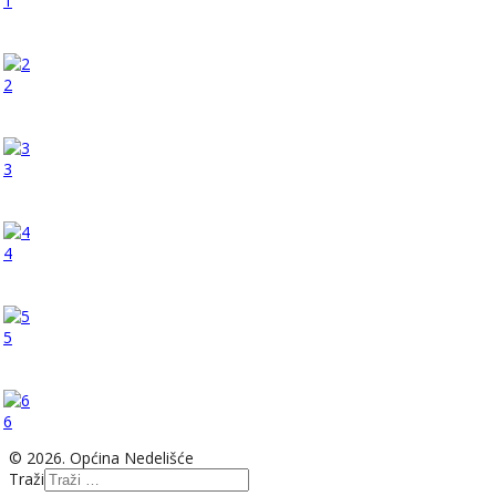
1
2
3
4
5
6
© 2026. Općina Nedelišće
Traži