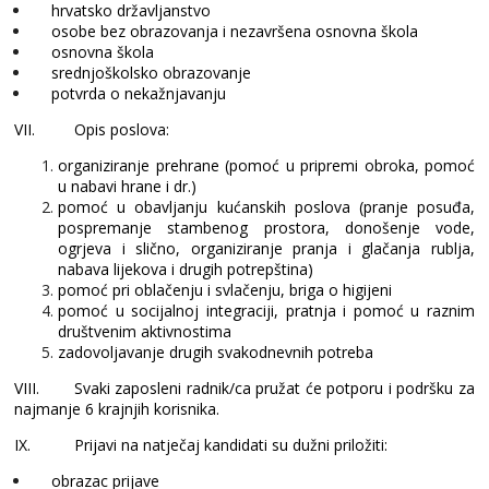
hrvatsko državljanstvo
osobe bez obrazovanja i nezavršena osnovna škola
osnovna škola
srednjoškolsko obrazovanje
potvrda o nekažnjavanju
VII.
Opis poslova:
organiziranje prehrane (pomoć u pripremi obroka, pomoć
u nabavi hrane i dr.)
pomoć u obavljanju kućanskih poslova (pranje posuđa,
pospremanje stambenog prostora, donošenje vode,
ogrjeva i slično, organiziranje pranja i glačanja rublja,
nabava lijekova i drugih potrepština)
pomoć pri oblačenju i svlačenju, briga o higijeni
pomoć u socijalnoj integraciji, pratnja i pomoć u raznim
društvenim aktivnostima
zadovoljavanje drugih svakodnevnih potreba
VIII.
Svaki zaposleni radnik/ca pružat će potporu i podršku za
najmanje 6 krajnjih korisnika.
IX.
Prijavi na natječaj kandidati su dužni priložiti:
obrazac prijave