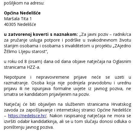
pošiljkom na adresu:
Općina Nedelišće
Maršala Tita 1
40305 Nedelišće
u zatvorenoj koverti s naznakom:
„Za javni poziv – radnik/ca
za pružanje usluga potpore i podrške u svakodnevnom životu
starijim osobama i osobama s invaliditetom u projektu „ZAjedno
ŽElimo LIjepu starost“,
u roku od 8 (osam) dana od dana objave natječaja na Oglasnim
stranicama HZZ-a.
Nepotpune i nepravovremene prijave neće se uzeti u
razmatranje. Osoba koja nije podnijela pravodobnu i urednu
prijavu ili ne ispunjava formalne uvjete iz javnog poziva, ne
smatra se kandidatom prijavljenim na poziv.
Natječaj će biti objavljen na službenim stranicama Hrvatskog
zavoda za zapošljavanje i internetskoj stranici Općine Nedelišće
–
https://nedelisce.hr/
. Nakon raspisanog natječaja ne mora se
izvršiti odabir kandidatkinja, ali se u tom slučaju donosi odluka o
poništenju javnog poziva.