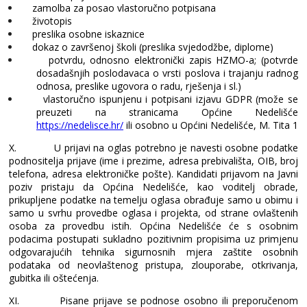
zamolba za posao vlastoručno potpisana
životopis
preslika osobne iskaznice
dokaz o završenoj školi (preslika svjedodžbe, diplome)
potvrdu, odnosno elektronički zapis HZMO-a; (potvrde
dosadašnjih poslodavaca o vrsti poslova i trajanju radnog
odnosa, preslike ugovora o radu, rješenja i sl.)
vlastoručno ispunjenu i potpisani izjavu GDPR (može se
preuzeti na stranicama Općine Nedelišće
https://nedelisce.hr/
ili osobno u Općini Nedelišće, M. Tita 1
X.
U prijavi na oglas potrebno je navesti osobne podatke
podnositelja prijave (ime i prezime, adresa prebivališta, OIB, broj
telefona, adresa elektroničke pošte). Kandidati prijavom na Javni
poziv pristaju da Općina Nedelišće, kao voditelj obrade,
prikupljene podatke na temelju oglasa obrađuje samo u obimu i
samo u svrhu provedbe oglasa i projekta, od strane ovlaštenih
osoba za provedbu istih. Općina Nedelišće će s osobnim
podacima postupati sukladno pozitivnim propisima uz primjenu
odgovarajućih tehnika sigurnosnih mjera zaštite osobnih
podataka od neovlaštenog pristupa, zlouporabe, otkrivanja,
gubitka ili oštećenja.
XI.
Pisane prijave se podnose osobno ili preporučenom