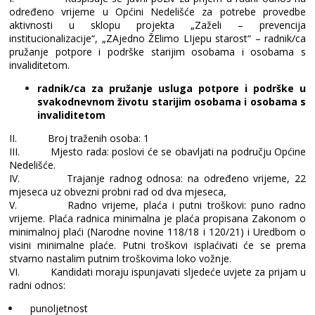
određeno vrijeme u Općini Nedelišće za potrebe provedbe
aktivnosti u sklopu projekta „Zaželi – prevencija
institucionalizacije“, „ZAjedno ŽElimo LIjepu starost“ – radnik/ca
pružanje potpore i podrške starijim osobama i osobama s
invaliditetom.
radnik/ca za pružanje usluga potpore i podrške u
svakodnevnom životu starijim osobama i osobama s
invaliditetom
II.
Broj traženih osoba: 1
III.
Mjesto rada: poslovi će se obavljati na području Općine
Nedelišće.
IV.
Trajanje radnog odnosa: na određeno vrijeme, 22
mjeseca uz obvezni probni rad od dva mjeseca,
V.
Radno vrijeme, plaća i putni troškovi: puno radno
vrijeme. Plaća radnica minimalna je plaća propisana Zakonom o
minimalnoj plaći (Narodne novine 118/18 i 120/21) i Uredbom o
visini minimalne plaće. Putni troškovi isplaćivati će se prema
stvarno nastalim putnim troškovima loko vožnje.
VI.
Kandidati moraju ispunjavati sljedeće uvjete za prijam u
radni odnos:
punoljetnost