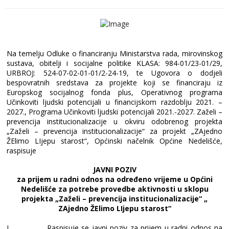
Na temelju Odluke o financiranju Ministarstva rada, mirovinskog
sustava, obitelji i socijalne politike KLASA: 984-01/23-01/29,
URBROJ: 524-07-02-01-01/2-24-19, te Ugovora o dodjeli
bespovratnih sredstava za projekte koji se financiraju iz
Europskog socijalnog fonda plus, Operativnog programa
Učinkoviti ljudski potencijali u financijskom razdoblju 2021. –
2027., Programa Učinkoviti ljudski potencijali 2021.-2027. Zaželi –
prevencija institucionalizacije u okviru odobrenog projekta
„Zaželi – prevencija institucionalizacije“ za projekt „ZAjedno
ŽElimo LIjepu starost“, Općinski načelnik Općine Nedelišće,
raspisuje
JAVNI POZIV
za prijem u radni odnos na određeno vrijeme u Općini
Nedelišće za potrebe provedbe aktivnosti u sklopu
projekta „Zaželi – prevencija institucionalizacije“ „
ZAjedno ŽElimo LIjepu starost“
I.
Raspisuje se javni poziv za prijem u radni odnos na