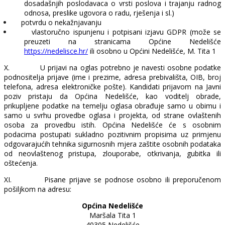
dosadašnjih poslodavaca o vrsti poslova i trajanju radnog
odnosa, preslike ugovora o radu, rješenja i sl.)
potvrdu o nekažnjavanju
vlastoručno ispunjenu i potpisani izjavu GDPR (može se
preuzeti na stranicama Općine Nedelišće
https://nedelisce.hr/
ili osobno u Općini Nedelišće, M. Tita 1
X.
U prijavi na oglas potrebno je navesti osobne podatke
podnositelja prijave (ime i prezime, adresa prebivališta, OIB, broj
telefona, adresa elektroničke pošte). Kandidati prijavom na Javni
poziv pristaju da Općina Nedelišće, kao voditelj obrade,
prikupljene podatke na temelju oglasa obrađuje samo u obimu i
samo u svrhu provedbe oglasa i projekta, od strane ovlaštenih
osoba za provedbu istih. Općina Nedelišće će s osobnim
podacima postupati sukladno pozitivnim propisima uz primjenu
odgovarajućih tehnika sigurnosnih mjera zaštite osobnih podataka
od neovlaštenog pristupa, zlouporabe, otkrivanja, gubitka ili
oštećenja.
XI.
Pisane prijave se podnose osobno ili preporučenom
pošiljkom na adresu:
Općina Nedelišće
Maršala Tita 1
40305 Nedelišće