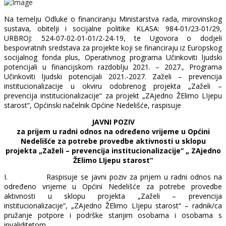
Na temelju Odluke o financiranju Ministarstva rada, mirovinskog
sustava, obitelji i socijalne politike KLASA: 984-01/23-01/29,
URBROJ: 524-07-02-01-01/2-24-19, te Ugovora o dodjeli
bespovratnih sredstava za projekte koji se financiraju iz Europskog
socijalnog fonda plus, Operativnog programa Učinkoviti ljudski
potencijali u financijskom razdoblju 2021. – 2027., Programa
Učinkoviti ljudski potencijali 2021.-2027. Zaželi – prevencija
institucionalizacije u okviru odobrenog projekta „Zaželi –
prevencija institucionalizacije“ za projekt „ZAjedno ŽElimo LIjepu
starost“, Općinski načelnik Općine Nedelišće, raspisuje
JAVNI POZIV
za prijem u radni odnos na određeno vrijeme u Općini
Nedelišće za potrebe provedbe aktivnosti u sklopu
projekta „Zaželi – prevencija institucionalizacije“ „ ZAjedno
ŽElimo LIjepu starost“
I.
Raspisuje se javni poziv za prijem u radni odnos na
određeno vrijeme u Općini Nedelišće za potrebe provedbe
aktivnosti u sklopu projekta „Zaželi – prevencija
institucionalizacije“, „ZAjedno ŽElimo LIjepu starost“ – radnik/ca
pružanje potpore i podrške starijim osobama i osobama s
invaliditetom.