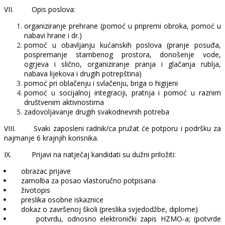
VII.
Opis poslova:
organiziranje prehrane (pomoć u pripremi obroka, pomoć u
nabavi hrane i dr.)
pomoć u obavljanju kućanskih poslova (pranje posuđa,
pospremanje stambenog prostora, donošenje vode,
ogrjeva i slično, organiziranje pranja i glačanja rublja,
nabava lijekova i drugih potrepština)
pomoć pri oblačenju i svlačenju, briga o higijeni
pomoć u socijalnoj integraciji, pratnja i pomoć u raznim
društvenim aktivnostima
zadovoljavanje drugih svakodnevnih potreba
VIII.
Svaki zaposleni radnik/ca pružat će potporu i podršku za
najmanje 6 krajnjih korisnika.
IX.
Prijavi na natječaj kandidati su dužni priložiti:
obrazac prijave
zamolba za posao vlastoručno potpisana
životopis
preslika osobne iskaznice
dokaz o završenoj školi (preslika svjedodžbe, diplome)
potvrdu, odnosno elektronički zapis HZMO-a; (potvrde