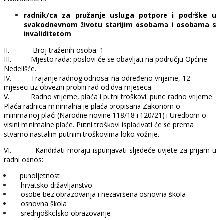
radnik/ca za pružanje usluga potpore i podrške u
svakodnevnom životu starijim osobama i osobama s
invaliditetom
II.
Broj traženih osoba: 1
III.
Mjesto rada: poslovi će se obavljati na području Općine
Nedelišće.
IV.
Trajanje radnog odnosa: na određeno vrijeme, 12
mjeseci uz obvezni probni rad od dva mjeseca.
V.
Radno vrijeme, plaća i putni troškovi: puno radno vrijeme.
Plaća radnica minimalna je plaća propisana Zakonom o
minimalnoj plaći (Narodne novine 118/18 i 120/21) i Uredbom o
visini minimalne plaće. Putni troškovi isplaćivati će se prema
stvarno nastalim putnim troškovima loko vožnje.
VI.
Kandidati moraju ispunjavati sljedeće uvjete za prijam u
radni odnos:
punoljetnost
hrvatsko državljanstvo
osobe bez obrazovanja i nezavršena osnovna škola
osnovna škola
srednjoškolsko obrazovanje