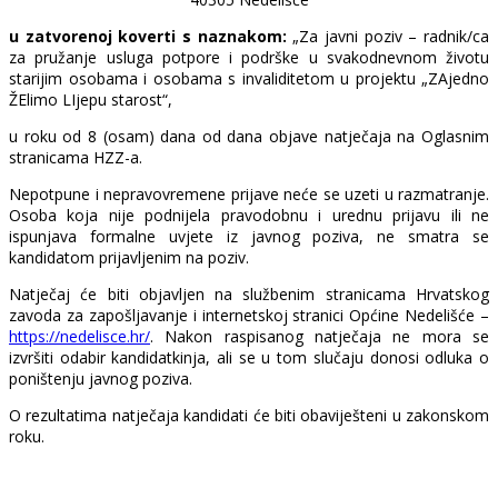
u zatvorenoj koverti s naznakom:
„Za javni poziv – radnik/ca
za pružanje usluga potpore i podrške u svakodnevnom životu
starijim osobama i osobama s invaliditetom u projektu „ZAjedno
ŽElimo LIjepu starost“,
u roku od 8 (osam) dana od dana objave natječaja na Oglasnim
stranicama HZZ-a.
Nepotpune i nepravovremene prijave neće se uzeti u razmatranje.
Osoba koja nije podnijela pravodobnu i urednu prijavu ili ne
ispunjava formalne uvjete iz javnog poziva, ne smatra se
kandidatom prijavljenim na poziv.
Natječaj će biti objavljen na službenim stranicama Hrvatskog
zavoda za zapošljavanje i internetskoj stranici Općine Nedelišće –
https://nedelisce.hr/
. Nakon raspisanog natječaja ne mora se
izvršiti odabir kandidatkinja, ali se u tom slučaju donosi odluka o
poništenju javnog poziva.
O rezultatima natječaja kandidati će biti obaviješteni u zakonskom
roku.