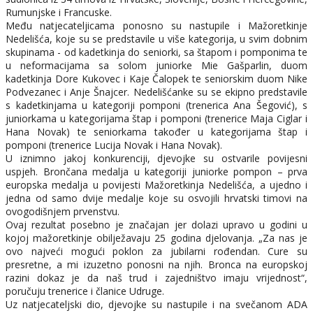
Rumunjske i Francuske.
Među natjecateljicama ponosno su nastupile i Mažoretkinje
Nedelišća, koje su se predstavile u više kategorija, u svim dobnim
skupinama - od kadetkinja do seniorki, sa štapom i pomponima te
u neformacijama sa solom juniorke Mie Gašparlin, duom
kadetkinja Dore Kukovec i Kaje Čalopek te seniorskim duom Nike
Podvezanec i Anje Šnajcer. Nedelišćanke su se ekipno predstavile
s kadetkinjama u kategoriji pomponi (trenerica Ana Šegović), s
juniorkama u kategorijama štap i pomponi (trenerice Maja Ciglar i
Hana Novak) te seniorkama također u kategorijama štap i
pomponi (trenerice Lucija Novak i Hana Novak).
U iznimno jakoj konkurenciji, djevojke su ostvarile povijesni
uspjeh. Brončana medalja u kategoriji juniorke pompon – prva
europska medalja u povijesti Mažoretkinja Nedelišća, a ujedno i
jedna od samo dvije medalje koje su osvojili hrvatski timovi na
ovogodišnjem prvenstvu.
Ovaj rezultat posebno je značajan jer dolazi upravo u godini u
kojoj mažoretkinje obilježavaju 25 godina djelovanja. „Za nas je
ovo najveći mogući poklon za jubilarni rođendan. Cure su
presretne, a mi izuzetno ponosni na njih. Bronca na europskoj
razini dokaz je da naš trud i zajedništvo imaju vrijednost“,
poručuju trenerice i članice Udruge.
Uz natjecateljski dio, djevojke su nastupile i na svečanom ADA