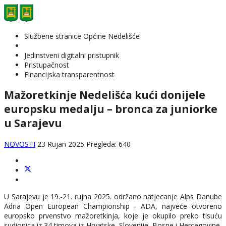
Službene stranice Općine Nedelišće
Jedinstveni digitalni pristupnik
Pristupačnost
Financijska transparentnost
Mažoretkinje Nedelišća kući donijele
europsku medalju – bronca za juniorke
u Sarajevu
NOVOSTI
23 Rujan 2025
Pregleda: 640
U Sarajevu je 19.-21. rujna 2025. održano natjecanje Alps Danube
Adria Open European Championship - ADA, najveće otvoreno
europsko prvenstvo mažoretkinja, koje je okupilo preko tisuću
sudionica iz 34 timova iz Hrvatske, Slovenije, Bosne i Hercegovine,