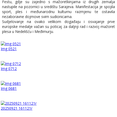
Festu, gdje su zajedno s mažoretkinjama iz drugih zemalja
nastupile na pozornici u središtu Sarajeva. Manifestacija je spojila
sport, ples i međunarodnu kulturnu razmjenu te ostavila
nezaboravne dojmove svim sudionicama.
Sudjelovanje na ovako velikom događaju i osvajanje prve
europske medalje važan su poticaj za daljnji rad i razvoj mažoret
plesa u Nedelišću i Međimurju.
Img 0521
Img 0712
Img 0681
20250921 161121r