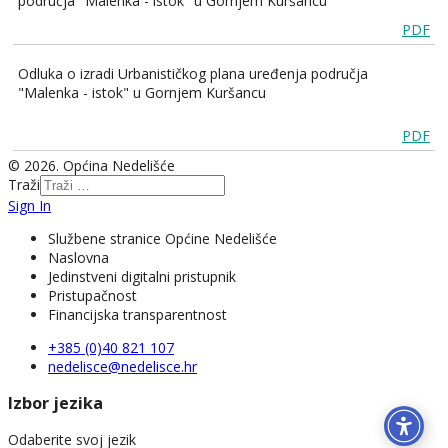
područja "Malenka - istok" u Gornjem Kuršancu
PDF
Odluka o izradi Urbanističkog plana uređenja područja
"Malenka - istok" u Gornjem Kuršancu
PDF
© 2026. Općina Nedelišće
Traži
Sign In
Službene stranice Općine Nedelišće
Naslovna
Jedinstveni digitalni pristupnik
Pristupačnost
Financijska transparentnost
+385 (0)40 821 107
nedelisce@nedelisce.hr
Izbor jezika
Odaberite svoj jezik