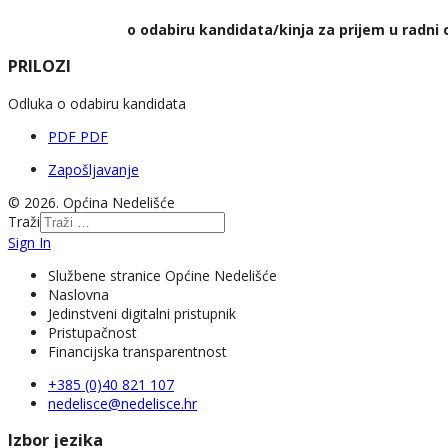
o odabiru kandidata/kinja za prijem u radn
PRILOZI
Odluka o odabiru kandidata
PDF
PDF
Zapošljavanje
© 2026. Općina Nedelišće
Traži
Sign In
Službene stranice Općine Nedelišće
Naslovna
Jedinstveni digitalni pristupnik
Pristupačnost
Financijska transparentnost
+385 (0)40 821 107
nedelisce@nedelisce.hr
Izbor jezika