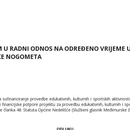
 U RADNI ODNOS NA ODREĐENO VRIJEME U
UKE NOGOMETA
 sufinanciranje provedbe edukativnih, kulturnih i sportskih aktivnost
nancijske potpore projektu za provedbu edukativnih, kulturnih i spor
 članka 48. Statuta Općine Nedelišće (Službeni glasnik Međimurske ž
ODLUKU