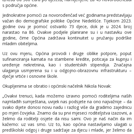
s područja općine.
Jednokratne pomoći za novorođenčad već godinama predstavljaju
važan dio demografske politike Općine Nedelišće. Tijekom 2023.
godine ovu je pomoć ostvarilo 73 djece, dok je u 2024. broj
narastao na 86. Ovakve podjele planirane su i u nastavku ove
godine, čime Općina zadržava kontinuitet u pružanju podrške
mladim obiteljima.
Uz ovu mjeru, Općina provodi i druge oblike potpore, poput
sufinanciranja kamata na stambene kredite, poticaja za kupnju i
uređenje nekretnina, kao i studentskih stipendija. Značajna
ulaganja usmjerena su i u odgojno-obrazovnu infrastrukturu –
dječje vrtiće i osnovne škole.
Okupljenima se obratio i općinski načelnik Nikola Novak:
„Ovakvi trenuci, kada možemo izravno pomoći roditeljima naših
najmlađih sumještana, uvijek nas podsjete na ono najvažnije – da
svako dijete donosi novu nadu i razlog više da gradimo zajednicu
po mjeri čovjeka. Znamo da su prvi mjeseci roditeljstva izazovni, a
želimo da roditelji osjete da nisu sami. Ovo je naš način da im
kažemo: uz vas smo. Uz to, kao općina nastavljamo ulagati u
predškolski odgoj i druge sadržaje za djecu i mlade, jer želimo da