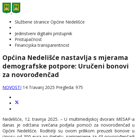
Službene stranice Općine Nedelišće
Jedinstveni digitalni pristupnik
Pristupačnost
Financijska transparentnost
Općina Nedelišće nastavlja s mjerama
demografske potpore: Uručeni bonovi
za novorođenčad
NOVOSTI
14 Travanj 2025
Pregleda: 975
Nedelišće, 12. travnja 2025. – U multimedijskoj dvorani MESAP-a
danas je održana svečana podjela pomoći za novorođenčad u
Općini Nedelišće. Roditelji su ovom prilikom preuzeli bonove u
iznosu od 300 eura po djetetu, namijenjene za 43 novorođenčadi