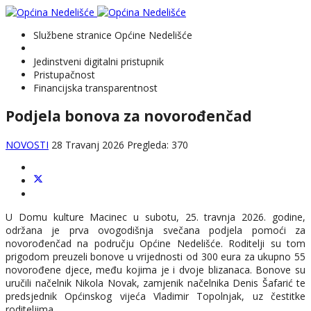
Službene stranice Općine Nedelišće
Jedinstveni digitalni pristupnik
Pristupačnost
Financijska transparentnost
Podjela bonova za novorođenčad
NOVOSTI
28 Travanj 2026
Pregleda: 370
U Domu kulture Macinec u subotu, 25. travnja 2026. godine,
održana je prva ovogodišnja svečana podjela pomoći za
novorođenčad na području Općine Nedelišće. Roditelji su tom
prigodom preuzeli bonove u vrijednosti od 300 eura za ukupno 55
novorođene djece, među kojima je i dvoje blizanaca. Bonove su
uručili načelnik Nikola Novak, zamjenik načelnika Denis Šafarić te
predsjednik Općinskog vijeća Vladimir Topolnjak, uz čestitke
roditeljima.