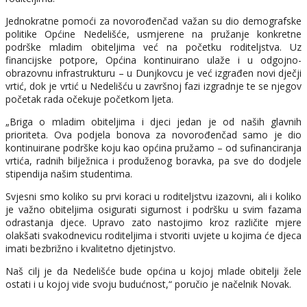
Jednokratne pomoći za novorođenčad važan su dio demografske
politike Općine Nedelišće, usmjerene na pružanje konkretne
podrške mladim obiteljima već na početku roditeljstva. Uz
financijske potpore, Općina kontinuirano ulaže i u odgojno-
obrazovnu infrastrukturu – u Dunjkovcu je već izgrađen novi dječji
vrtić, dok je vrtić u Nedelišću u završnoj fazi izgradnje te se njegov
početak rada očekuje početkom ljeta.
„Briga o mladim obiteljima i djeci jedan je od naših glavnih
prioriteta. Ova podjela bonova za novorođenčad samo je dio
kontinuirane podrške koju kao općina pružamo – od sufinanciranja
vrtića, radnih bilježnica i produženog boravka, pa sve do dodjele
stipendija našim studentima.
Svjesni smo koliko su prvi koraci u roditeljstvu izazovni, ali i koliko
je važno obiteljima osigurati sigurnost i podršku u svim fazama
odrastanja djece. Upravo zato nastojimo kroz različite mjere
olakšati svakodnevicu roditeljima i stvoriti uvjete u kojima će djeca
imati bezbrižno i kvalitetno djetinjstvo.
Naš cilj je da Nedelišće bude općina u kojoj mlade obitelji žele
ostati i u kojoj vide svoju budućnost,“ poručio je načelnik Novak.