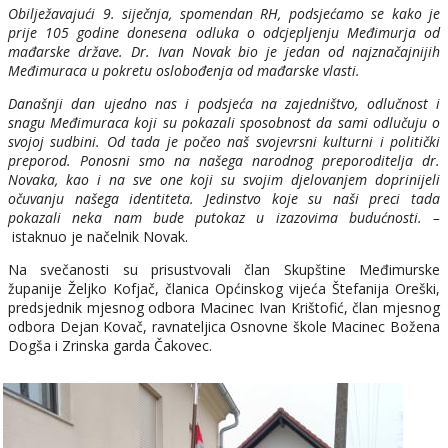
Obilježavajući 9. siječnja, spomendan RH, podsjećamo se kako je
prije 105 godine donesena odluka o odcjepljenju Međimurja od
mađarske države. Dr. Ivan Novak bio je jedan od najznačajnijih
Međimuraca u pokretu oslobođenja od mađarske vlasti.
Današnji dan ujedno nas i podsjeća na zajedništvo, odlučnost i
snagu Međimuraca koji su pokazali sposobnost da sami odlučuju o
svojoj sudbini. Od tada je počeo naš svojevrsni kulturni i politički
preporod. Ponosni smo na našega narodnog preporoditelja dr.
Novaka, kao i na sve one koji su svojim djelovanjem doprinijeli
očuvanju našega identiteta. Jedinstvo koje su naši preci tada
pokazali neka nam bude putokaz u izazovima budućnosti. –
istaknuo je načelnik Novak.
Na svečanosti su prisustvovali član Skupštine Međimurske
županije Željko Kofjač, članica Općinskog vijeća Štefanija Oreški,
predsjednik mjesnog odbora Macinec Ivan Krištofić, član mjesnog
odbora Dejan Kovač, ravnateljica Osnovne škole Macinec Božena
Dogša i Zrinska garda Čakovec.