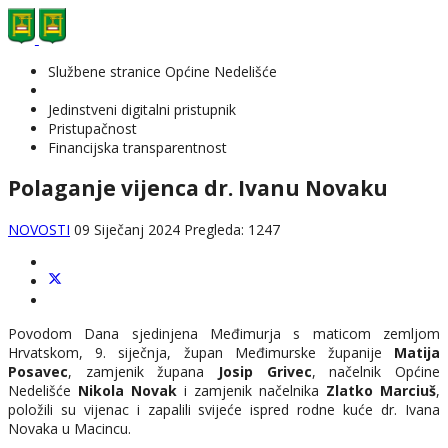
Službene stranice Općine Nedelišće
Jedinstveni digitalni pristupnik
Pristupačnost
Financijska transparentnost
Polaganje vijenca dr. Ivanu Novaku
NOVOSTI
09 Siječanj 2024
Pregleda: 1247
Povodom Dana sjedinjena Međimurja s maticom zemljom
Hrvatskom, 9. siječnja, župan Međimurske županije
Matija
Posavec
, zamjenik župana
Josip Grivec
, načelnik Općine
Nedelišće
Nikola Novak
i zamjenik načelnika
Zlatko Marciuš
,
položili su vijenac i zapalili svijeće ispred rodne kuće dr. Ivana
Novaka u Macincu.