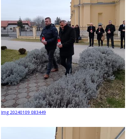
Img 20240109 083449