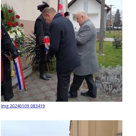
Img 20240109 083419