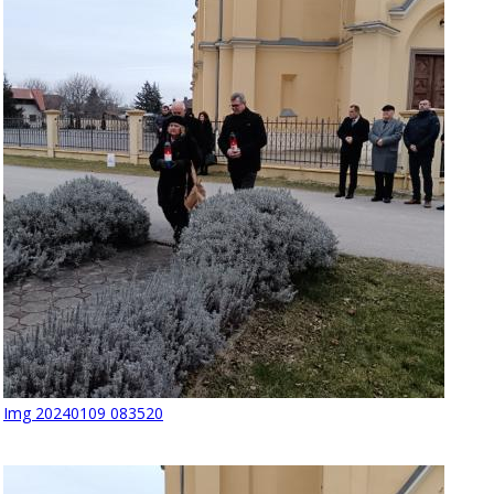
Img 20240109 083520