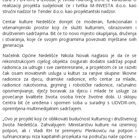
realizaciji projekta sudjelovat će i tvrtka M-INVESTA d.o.o. kao
stručni nadzor te Tender d.o.o. kao projektantski nadzor.
Centar kulture Nedelišće donijet će moderan, funkcionalan i
višenamjenski prostor koji će služiti kulturnim, obrazovnim i
društvenim sadržajima. Bit će to novo mjesto okupljanja, druženja
i stvaranja, koje će svojim programima povezivati mještane svih
generacija.
Načelnik Općine Nedelišće Nikola Novak naglasio je da će se
rekonstrukcijom cijelog objekta osigurati dodatni sadržaji poput
radionica za udruge i sve zainteresirane, a projektom će se razviti
čak osam inovativnih usluga u kulturi za ranjive skupine: likovne
radionice za djecu, dramske radionice, info centar za mlade,
radionice rukotvorina, gejming i robotičke radionice, računalno
opismenjivanje, dječji boravak za djecu i mlade te usluge za
povećanje kvalitete života osoba treće životne dobi. U sklopu
Centra bit će uređena i spomen soba u suradnji s UDVDR-om,
opremljena multimedijalnim sadržajem.
„Ovo je projekt koji će oblikovati budućnost kulturnog i društvenog
života Nedelišća. Zahvaljujem Ministarstvu kulture na iznimnoj
potpori, ali i Vladi RH te premijeru Plenkoviću na potpori i
sufinanciranju niza kapitalnih projekata na području naše općine –