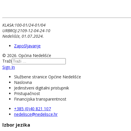
KLASA:100-01/24-01/04
URBROJ:2109-12-04-24-10
Nedelišće, 01.07.2024.
Zapošljavanje
© 2026. Općina Nedelišće
Traži
Sign In
Službene stranice Općine Nedelišće
Naslovna
Jedinstveni digitalni pristupnik
Pristupačnost
Financijska transparentnost
+385 (0)40 821 107
nedelisce@nedelisce.hr
Izbor jezika