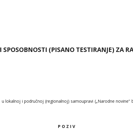
 SPOSOBNOSTI (PISANO TESTIRANJE) ZA RA
u lokalnoj i područnoj (regionalnoj) samoupravi („Narodne novine“ 
P O Z I V