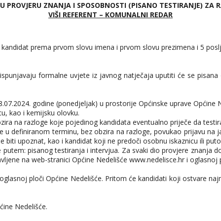
U PROVJERU ZNANJA I SPOSOBNOSTI
(PISANO TESTIRANJE) ZA
VIŠI REFERENT – KOMUNALNI REDAR
ti kandidat prema prvom slovu imena i prvom slovu prezimena i 5 poslj
ispunjavaju formalne uvjete iz javnog natječaja uputiti će se pisana 
08.07.2024. godine (ponedjeljak) u prostorije Općinske uprave Općine Ne
cu, kao i kemijsku olovku.
ra na razloge koje pojedinog kandidata eventualno priječe da testira
u definiranom terminu, bez obzira na razloge, povukao prijavu na jav
e biti upoznat, kao i kandidat koji ne predoči osobnu iskaznicu ili puto
putem: pisanog testiranja i intervjua. Za svaki dio provjere znanja 
vljene na web-stranici Općine Nedelišće www.nedelisce.hr i oglasnoj 
i i oglasnoj ploči Općine Nedelišće. Pritom će kandidati koji ostvare 
pćine Nedelišće.