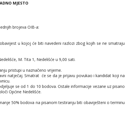
 RADNO MJESTO
ednjih brojeva OIB-a:
obavijest u kojoj će biti navedeni razlozi zbog kojih se ne smatraju
delišće, M. Tita 1, Nedelišće u 9,00 sati.
nju pristupi u naznačeno vrijeme.
ni natječaj. Smatrat će se da je prijavu povukao i kandidat koji na
vnicu.
dodjeljuje se od 1 do 10 bodova. Ostale informacije vezane uz pisano
ploči Općine Nedelišće.
najmanje 50% bodova na pisanom testiranju biti obaviješteni o terminu