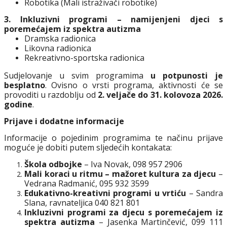
Robotika (Mali istraživači robotike)
3. Inkluzivni programi – namijenjeni djeci s
poremećajem iz spektra autizma
Dramska radionica
Likovna radionica
Rekreativno-sportska radionica
Sudjelovanje u svim programima
u potpunosti je
besplatno
. Ovisno o vrsti programa, aktivnosti će se
provoditi u razdoblju od
2. veljače do 31. kolovoza 2026.
godine
.
Prijave i dodatne informacije
Informacije o pojedinim programima te načinu prijave
moguće je dobiti putem sljedećih kontakata:
Škola odbojke
– Iva Novak, 098 957 2906
Mali koraci u ritmu – mažoret kultura za djecu
–
Vedrana Radmanić, 095 932 3599
Edukativno-kreativni programi u vrtiću
– Sandra
Slana, ravnateljica 040 821 801
Inkluzivni programi za djecu s poremećajem iz
spektra autizma
– Jasenka Martinčević, 099 111