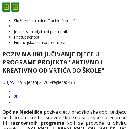
Službene stranice Općine Nedelišće
Jedinstveni digitalni pristupnik
Pristupačnost
Financijska transparentnost
POZIV NA UKLJUČIVANJE DJECE U
PROGRAME PROJEKTA "AKTIVNO I
KREATIVNO OD VRTIĆA DO ŠKOLE"
OBJAVE
19 Siječanj 2026
Pregleda: 495
Općina Nedelišće
poziva djecu predškolske dobi te djecu
od 1. do 4. razreda osnovne škole da se uključe u jedan od
11 raznovrsnih programa
koji se provode u okviru
projekta
„
AKTIVNO I KREATIVNO OD VRTIĆA DO