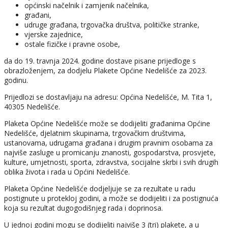
općinski načelnik i zamjenik načelnika,
građani,
udruge građana, trgovačka društva, političke stranke,
vjerske zajednice,
ostale fizičke i pravne osobe,
da do 19. travnja 2024. godine dostave pisane prijedloge s
obrazloženjem, za dodjelu Plakete Općine Nedelišće za 2023.
godinu.
Prijedlozi se dostavljaju na adresu: Općina Nedelišće, M. Tita 1,
40305 Nedelišće.
Plaketa Općine Nedelišće može se dodijeliti građanima Općine
Nedelišće, djelatnim skupinama, trgovačkim društvima,
ustanovama, udrugama građana i drugim pravnim osobama za
najviše zasluge u promicanju znanosti, gospodarstva, prosvjete,
kulture, umjetnosti, sporta, zdravstva, socijalne skrbi i svih drugih
oblika života i rada u Općini Nedelišće.
Plaketa Općine Nedelišće dodjeljuje se za rezultate u radu
postignute u protekloj godini, a može se dodijeliti i za postignuća
koja su rezultat dugogodišnjeg rada i doprinosa.
U jednoj godini mogu se dodijeliti najviše 3 (tri) plakete, a u