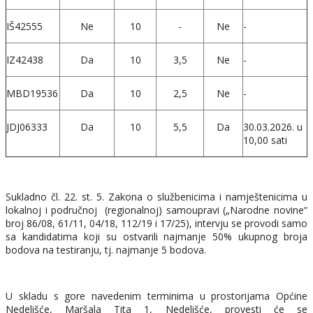
IŠ42555
Ne
10
-
Ne
-
IZ42438
Da
10
3,5
Ne
-
MBD19536
Da
10
2,5
Ne
-
JDJ06333
Da
10
5,5
Da
30.03.2026. u
10,00 sati
Sukladno čl. 22. st. 5. Zakona o službenicima i namještenicima u
lokalnoj i područnoj (regionalnoj) samoupravi („Narodne novine“
broj 86/08, 61/11, 04/18, 112/19 i 17/25), intervju se provodi samo
sa kandidatima koji su ostvarili najmanje 50% ukupnog broja
bodova na testiranju, tj. najmanje 5 bodova.
U skladu s gore navedenim terminima u prostorijama Općine
Nedelišće, Maršala Tita 1, Nedelišće, provesti će se