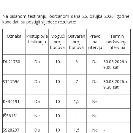
Na pisanom testiranju, održanom dana 26. ožujka 2026. godine,
kandidati su postigli sljedeće rezultate:
Oznaka
Pristupio/la
Mogući
Ostvaren
Pravo
Termin
testiranju
broj
broj
na
održavanja
bodova
bodova
intervju
intervjua
DL21730
Da
10
6
Da
30.03.2026. u
9,00 sati
ST17696
Da
10
7
Da
30.03.2026. u
9,30 sati
KF34191
Da
10
1,5
Ne
-
IŠ56181
Ne
10
-
Ne
-
SS28297
Da
10
1,5
Ne
-