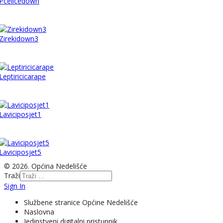
Pcelicedown
Zirekidown3
Leptiricicarape
Laviciposjet1
Laviciposjet5
© 2026. Općina Nedelišće
Traži
Sign In
Službene stranice Općine Nedelišće
Naslovna
Jedinstveni digitalni pristupnik