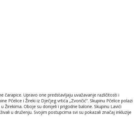
ne čarapice. Upravo one predstavljaju uvažavanje različitosti i
e Pčelice i Žireki iz Dječjeg vrtića „Zvončić“. Skupinu Pčelice polazi
 u Žirekima. Oboje su donijeli i prigodne balone. Skupinu Lavići
živali u druženju. Svojim postupcima svi su pokazali značaj inkluzije