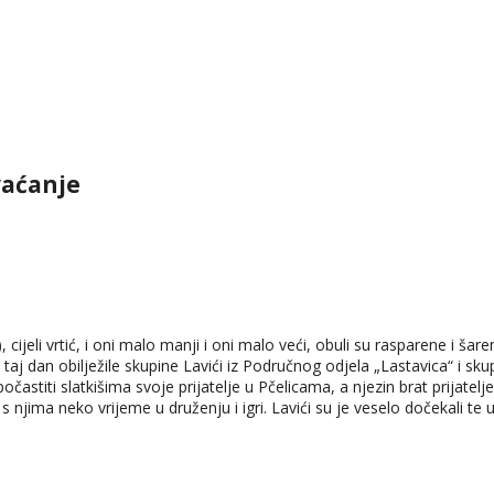
vaćanje
jeli vrtić, i oni malo manji i oni malo veći, obuli su rasparene i šare
 dan obilježile skupine Lavići iz Područnog odjela „Lastavica“ i skupin
titi slatkišima svoje prijatelje u Pčelicama, a njezin brat prijatelje
njima neko vrijeme u druženju i igri. Lavići su je veselo dočekali te u