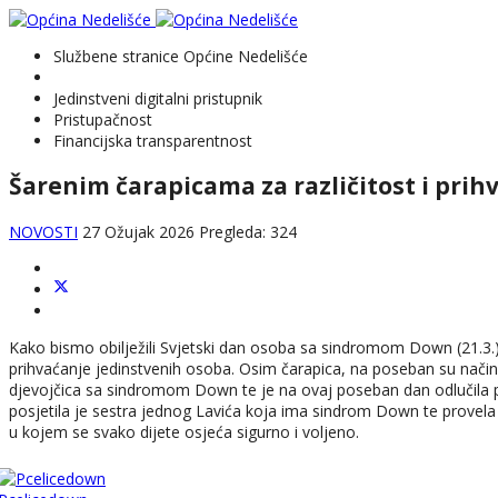
Službene stranice Općine Nedelišće
Jedinstveni digitalni pristupnik
Pristupačnost
Financijska transparentnost
Šarenim čarapicama za različitost i prih
NOVOSTI
27 Ožujak 2026
Pregleda: 324
Kako bismo obilježili Svjetski dan osoba sa sindromom Down (21.3.), ci
prihvaćanje jedinstvenih osoba. Osim čarapica, na poseban su način taj
djevojčica sa sindromom Down te je na ovaj poseban dan odlučila počas
posjetila je sestra jednog Lavića koja ima sindrom Down te provela s 
u kojem se svako dijete osjeća sigurno i voljeno.