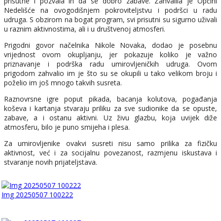
prisutne i pozvala ih da se dobro zabave. Zahvalila je Općini
Nedelišće na ovogodišnjem pokroviteljstvu i podršci u radu
udruga. S obzirom na bogat program, svi prisutni su sigurno uživali
u raznim aktivnostima, ali i u društvenoj atmosferi.
Prigodni govor načelnika Nikole Novaka, dodao je posebnu
vrijednost ovom okupljanju, jer pokazuje koliko je važno
priznavanje i podrška radu umirovljeničkih udruga. Ovom
prigodom zahvalio im je što su se okupili u tako velikom broju i
poželio im još mnogo takvih susreta.
Raznovrsne igre poput pikada, bacanja kolutova, pogađanja
koševa i kartanja stvaraju priliku za sve sudionike da se opuste,
zabave, a i ostanu aktivni. Uz živu glazbu, koja uvijek diže
atmosferu, bilo je puno smijeha i plesa.
Za umirovljenike ovakvi susreti nisu samo prilika za fizičku
aktivnost, već i za socijalnu povezanost, razmjenu iskustava i
stvaranje novih prijateljstava.
Img 20250507 100222