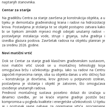
najstarijih stanovnika.
Centar za starije
Na gradilištu Centra za starije završena je konstrukcija objekta, a u
tijeku je demontaža građevinskog krana i radovi na hidroizolaciji
krova. Postavljena je stolarija te se objekt postupno zatvara kako
bi se tijekom zimskih mjeseci mogli odvijati unutarnji radovi –
postavljanje instalacija vode, struje i grijanja, suha gradnja i
izvedba glazura podova. Završetak radova na objektu planiran je
za sredinu 2026. godine.
Novi matični vrtić
Dok se Centar za starije gradi klasičnim građevinskim sustavom,
novi matični vrtić izvodi se u montažnoj tehnologiji koja
omogućava bržu i učinkovitiju gradnju. Iako su radovi na Centru
započeli mjesecima ranije, oba su objekta danas u vrlo sličnoj fazi
– konstrukcija je dovršena, krov gotovo u potpunosti izoliran,
postavljena je stolarija i objekt je zatvoren, što omogućava
izvođenje unutarnjih radova.
Prednost montažnog sustava posebno dolazi do izražaja u
dinamici izvedbe, jer se kraće vrijeme gradnje postiže bez
kompromisa u pogledu kvalitete i energetske učinkovitosti. U tijeku
je i postupak javne nabave za opremanje vrtića, procijenjene