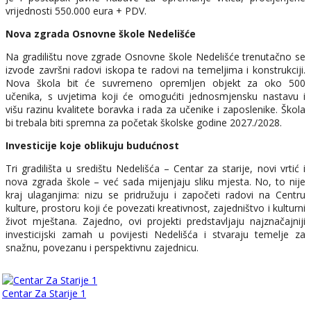
vrijednosti 550.000 eura + PDV.
Nova zgrada Osnovne škole Nedelišće
Na gradilištu nove zgrade Osnovne škole Nedelišće trenutačno se
izvode završni radovi iskopa te radovi na temeljima i konstrukciji.
Nova škola bit će suvremeno opremljen objekt za oko 500
učenika, s uvjetima koji će omogućiti jednosmjensku nastavu i
višu razinu kvalitete boravka i rada za učenike i zaposlenike. Škola
bi trebala biti spremna za početak školske godine 2027./2028.
Investicije koje oblikuju budućnost
Tri gradilišta u središtu Nedelišća – Centar za starije, novi vrtić i
nova zgrada škole – već sada mijenjaju sliku mjesta. No, to nije
kraj ulaganjima: nizu se pridružuju i započeti radovi na Centru
kulture, prostoru koji će povezati kreativnost, zajedništvo i kulturni
život mještana. Zajedno, ovi projekti predstavljaju najznačajniji
investicijski zamah u povijesti Nedelišća i stvaraju temelje za
snažnu, povezanu i perspektivnu zajednicu.
Centar Za Starije 1