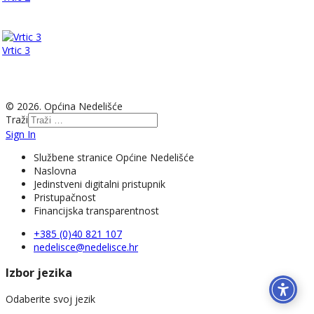
Vrtic 3
© 2026. Općina Nedelišće
Traži
Sign In
Službene stranice Općine Nedelišće
Naslovna
Jedinstveni digitalni pristupnik
Pristupačnost
Financijska transparentnost
+385 (0)40 821 107
nedelisce@nedelisce.hr
Izbor jezika
Odaberite svoj jezik