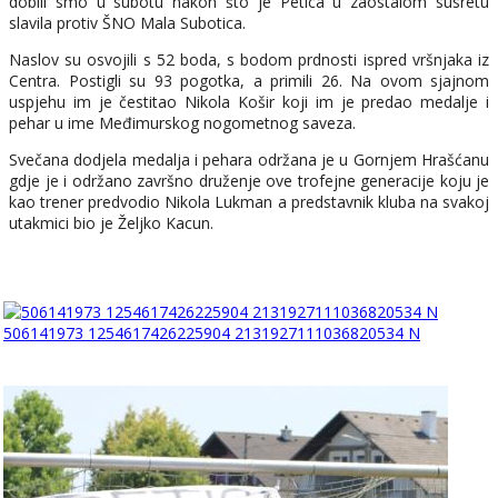
dobili smo u subotu nakon što je Petica u zaostalom susretu
slavila protiv ŠNO Mala Subotica.
Naslov su osvojili s 52 boda, s bodom prdnosti ispred vršnjaka iz
Centra. Postigli su 93 pogotka, a primili 26. Na ovom sjajnom
uspjehu im je čestitao Nikola Košir koji im je predao medalje i
pehar u ime Međimurskog nogometnog saveza.
Svečana dodjela medalja i pehara održana je u Gornjem Hrašćanu
gdje je i održano završno druženje ove trofejne generacije koju je
kao trener predvodio Nikola Lukman a predstavnik kluba na svakoj
utakmici bio je Željko Kacun.
506141973 1254617426225904 2131927111036820534 N