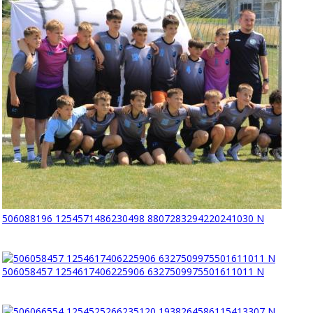
506088196 1254571486230498 8807283294220241030 N
506058457 1254617406225906 6327509975501611011 N