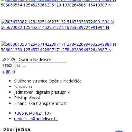
506066554 1254525266235120 1938264586115413307 N
505673082 1254525146235132 516753389724991994 N
506001350 1254571422897171 2784226994632649987 N
© 2026. Općina Nedelišće
Traži
Sign In
Službene stranice Općine Nedelišće
Naslovna
Jedinstveni digitalni pristupnik
Pristupačnost
Financijska transparentnost
+385 (0)40 821 107
nedelisce@nedelisce.hr
Izbor jezika