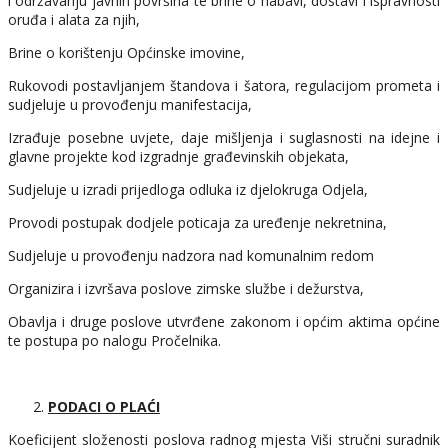
i održavanju javnih površina te brine o nabavi, dostavi i ispravnosti
oruđa i alata za njih,
Brine o korištenju Općinske imovine,
Rukovodi postavljanjem štandova i šatora, regulacijom prometa i
sudjeluje u provođenju manifestacija,
Izrađuje posebne uvjete, daje mišljenja i suglasnosti na idejne i
glavne projekte kod izgradnje građevinskih objekata,
Sudjeluje u izradi prijedloga odluka iz djelokruga Odjela,
Provodi postupak dodjele poticaja za uređenje nekretnina,
Sudjeluje u provođenju nadzora nad komunalnim redom
Organizira i izvršava poslove zimske službe i dežurstva,
Obavlja i druge poslove utvrđene zakonom i općim aktima općine
te postupa po nalogu Pročelnika.
PODACI O PLAĆI
Koeficijent složenosti poslova radnog mjesta Viši stručni suradnik