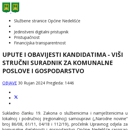
Službene stranice Općine Nedelišće
Jedinstveni digitalni pristupnik
Pristupačnost
Financijska transparentnost
UPUTE I OBAVIJESTI KANDIDATIMA - VIŠI
STRUČNI SURADNIK ZA KOMUNALNE
POSLOVE I GOSPODARSTVO
OBJAVE
30 Rujan 2024
Pregleda: 1446
Sukladno članku 19. Zakona o službenicima i namještenicima u
lokalnoj i područnoj (regionalnoj) samoupravi („Narodne novine“
broj 86/08, 61/11, 04/18 i 112/19), pročelnik Upravnog odjela za
komunalne djelatnosti i gospodarstvo Općine Nedelišće raspisao