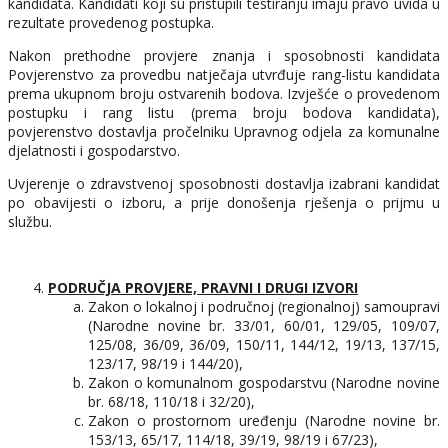
kandidata. Kandidati koji su pristupili testiranju imaju pravo uvida u
rezultate provedenog postupka.
Nakon prethodne provjere znanja i sposobnosti kandidata
Povjerenstvo za provedbu natječaja utvrđuje rang-listu kandidata
prema ukupnom broju ostvarenih bodova. Izvješće o provedenom
postupku i rang listu (prema broju bodova kandidata),
povjerenstvo dostavlja pročelniku Upravnog odjela za komunalne
djelatnosti i gospodarstvo.
Uvjerenje o zdravstvenoj sposobnosti dostavlja izabrani kandidat
po obavijesti o izboru, a prije donošenja rješenja o prijmu u
službu.
PODRUČJA PROVJERE, PRAVNI I DRUGI IZVORI
Zakon o lokalnoj i područnoj (regionalnoj) samoupravi
(Narodne novine br. 33/01, 60/01, 129/05, 109/07,
125/08, 36/09, 36/09, 150/11, 144/12, 19/13, 137/15,
123/17, 98/19 i 144/20),
Zakon o komunalnom gospodarstvu (Narodne novine
br. 68/18, 110/18 i 32/20),
Zakon o prostornom uređenju (Narodne novine br.
153/13, 65/17, 114/18, 39/19, 98/19 i 67/23),