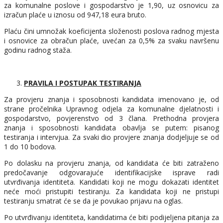
za komunalne poslove i gospodarstvo je 1,90, uz osnovicu za
izračun plaće u iznosu od 947,18 eura bruto.
Plaću čini umnožak koeficijenta složenosti poslova radnog mjesta
i osnovice za obračun plaće, uvećan za 0,5% za svaku navršenu
godinu radnog staža.
PRAVILA I POSTUPAK TESTIRANJA
Za provjeru znanja i sposobnosti kandidata imenovano je, od
strane pročelnika Upravnog odjela za komunalne djelatnosti i
gospodarstvo, povjerenstvo od 3 člana. Prethodna provjera
znanja i sposobnosti kandidata obavlja se putem: pisanog
testiranja i intervjua. Za svaki dio provjere znanja dodjeljuje se od
1 do 10 bodova.
Po dolasku na provjeru znanja, od kandidata će biti zatraženo
predočavanje odgovarajuće identifikacijske isprave radi
utvrđivanja identiteta. Kandidati koji ne mogu dokazati identitet
neće moći pristupiti testiranju. Za kandidata koji ne pristupi
testiranju smatrat će se da je povukao prijavu na oglas.
Po utvrđivanju identiteta, kandidatima će biti podijeljena pitanja za