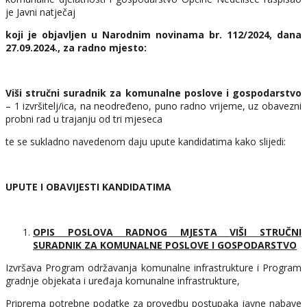
je Javni natječaj
koji je objavljen u Narodnim novinama br. 112/2024,
dana
27.09.2024.
, za radno mjesto:
Viši stručni suradnik za komunalne poslove i gospodarstvo
– 1 izvršitelj/ica, na neodređeno, puno radno vrijeme, uz obavezni
probni rad u trajanju od tri mjeseca
te se sukladno navedenom daju upute kandidatima kako slijedi:
UPUTE I OBAVIJESTI KANDIDATIMA
OPIS POSLOVA RADNOG MJESTA
VIŠI STRUČNI
SURADNIK ZA KOMUNALNE POSLOVE I GOSPODARSTVO
Izvršava Program održavanja komunalne infrastrukture i Program
gradnje objekata i uređaja komunalne infrastrukture,
Priprema potrebne podatke za provedbu postupaka javne nabave