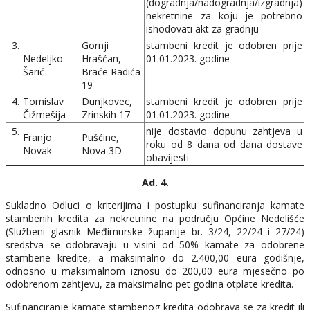
(dogradnja/nadogradnja/izgradnja)
nekretnine za koju je potrebno
ishodovati akt za gradnju
3.
Gornji
stambeni kredit je odobren prije
Nedeljko
Hrašćan,
01.01.2023. godine
Šarić
Braće Radića
19
4.
Tomislav
Dunjkovec,
stambeni kredit je odobren prije
Čižmešija
Zrinskih 17
01.01.2023. godine
5.
nije dostavio dopunu zahtjeva u
Franjo
Pušćine,
roku od 8 dana od dana dostave
Novak
Nova 3D
obavijesti
Ad. 4.
Sukladno Odluci o kriterijima i postupku sufinanciranja kamate
stambenih kredita za nekretnine na području Općine Nedelišće
(Službeni glasnik Međimurske županije br. 3/24, 22/24 i 27/24)
sredstva se odobravaju u visini od 50% kamate za odobrene
stambene kredite, a maksimalno do 2.400,00 eura godišnje,
odnosno u maksimalnom iznosu do 200,00 eura mjesečno po
odobrenom zahtjevu, za maksimalno pet godina otplate kredita.
Sufinanciranje kamate stambenog kredita odobrava se za kredit ili