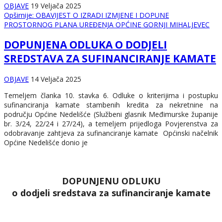
OBJAVE
19 Veljača 2025
Opširnije: OBAVIJEST O IZRADI IZMJENE I DOPUNE
PROSTORNOG PLANA UREĐENJA OPĆINE GORNJI MIHALJEVEC
DOPUNJENA ODLUKA O DODJELI
SREDSTAVA ZA SUFINANCIRANJE KAMATE
OBJAVE
14 Veljača 2025
Temeljem članka 10. stavka 6. Odluke o kriterijima i postupku
sufinanciranja kamate stambenih kredita za nekretnine na
području Općine Nedelišće (Službeni glasnik Međimurske županije
br. 3/24, 22/24 i 27/24), a temeljem prijedloga Povjerenstva za
odobravanje zahtjeva za sufinanciranje kamate Općinski načelnik
Općine Nedelišće donio je
DOPUNJENU ODLUKU
o dodjeli sredstava za sufinanciranje kamate