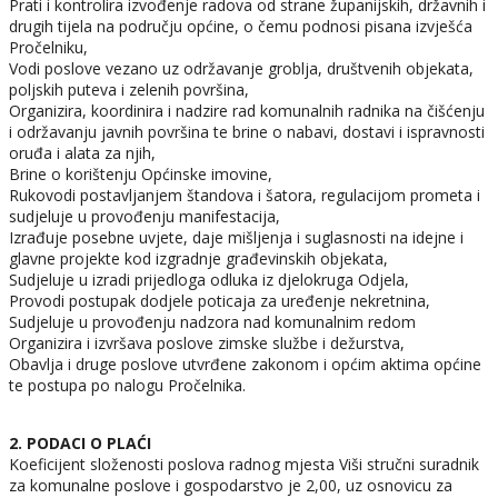
Prati i kontrolira izvođenje radova od strane županijskih, državnih i
drugih tijela na području općine, o čemu podnosi pisana izvješća
Pročelniku,
Vodi poslove vezano uz održavanje groblja, društvenih objekata,
poljskih puteva i zelenih površina,
Organizira, koordinira i nadzire rad komunalnih radnika na čišćenju
i održavanju javnih površina te brine o nabavi, dostavi i ispravnosti
oruđa i alata za njih,
Brine o korištenju Općinske imovine,
Rukovodi postavljanjem štandova i šatora, regulacijom prometa i
sudjeluje u provođenju manifestacija,
Izrađuje posebne uvjete, daje mišljenja i suglasnosti na idejne i
glavne projekte kod izgradnje građevinskih objekata,
Sudjeluje u izradi prijedloga odluka iz djelokruga Odjela,
Provodi postupak dodjele poticaja za uređenje nekretnina,
Sudjeluje u provođenju nadzora nad komunalnim redom
Organizira i izvršava poslove zimske službe i dežurstva,
Obavlja i druge poslove utvrđene zakonom i općim aktima općine
te postupa po nalogu Pročelnika.
2. PODACI O PLAĆI
Koeficijent složenosti poslova radnog mjesta Viši stručni suradnik
za komunalne poslove i gospodarstvo je 2,00, uz osnovicu za