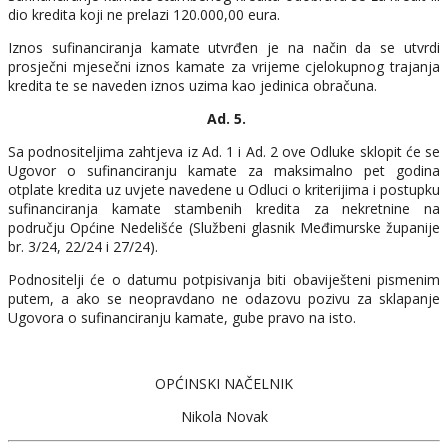
dio kredita koji ne prelazi 120.000,00 eura.
Iznos sufinanciranja kamate utvrđen je na način da se utvrdi
prosječni mjesečni iznos kamate za vrijeme cjelokupnog trajanja
kredita te se naveden iznos uzima kao jedinica obračuna.
Ad. 5.
Sa podnositeljima zahtjeva iz Ad. 1 i Ad. 2 ove Odluke sklopit će se
Ugovor o sufinanciranju kamate za maksimalno pet godina
otplate kredita uz uvjete navedene u Odluci o kriterijima i postupku
sufinanciranja kamate stambenih kredita za nekretnine na
području Općine Nedelišće (Službeni glasnik Međimurske županije
br. 3/24, 22/24 i 27/24).
Podnositelji će o datumu potpisivanja biti obaviješteni pismenim
putem, a ako se neopravdano ne odazovu pozivu za sklapanje
Ugovora o sufinanciranju kamate, gube pravo na isto.
OPĆINSKI NAČELNIK
Nikola Novak