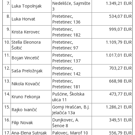
7.
Nedelišće, Sajmište
1.349,21 EUR
Luka Topolnjak
3
8.
Pretetinec,
534,07 EUR
Luka Horvat
Pretetinec 136
9.
Pretetinec,
999,07 EUR
Krista Kerovec
Pretetinec 182
10.
Stella Eleonora
Pretetinec,
1.109,79 EUR
Šoltić
Pretetinec 97
11.
Pretetinec,
1.017,01 EUR
Bojan Vincetič
Pretetinec 137
12.
Pretetinec,
703,27 EUR
Saša Preložnjak
Pretetinec 142
13.
Pretetinec,
668,98 EUR
Nikola Kovačić
Pretetinec 181
14.
Pušćine, Školska
473,77 EUR
Kruno Fekonja
ulica 11
15.
Gornji Hrašćan, B.J.
1.286,21 EUR
Rajko Ivančić
Jelačića 13a
16.
Dunjkovec, A.
349,51 EUR
Filip Novak
Šenoe 8
17.
Ana-Elena Sutnjak
Palovec, Marof 10
556,79 EUR