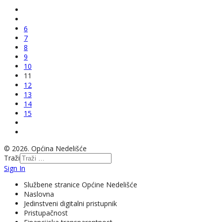
6
7
8
9
10
11
12
13
14
15
© 2026. Općina Nedelišće
Traži
Sign In
Službene stranice Općine Nedelišće
Naslovna
Jedinstveni digitalni pristupnik
Pristupačnost