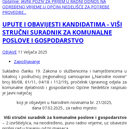
Opširnije: JAVNI POZIV ZA PRIJEM U RADNI ODNOS NA
ODREĐENO VRIJEME U OPĆINI NEDELIŠĆE ZA POTREBE
PROVEDBE...
UPUTE I OBAVIJESTI KANDIDATIMA - VIŠI
STRUČNI SURADNIK ZA KOMUNALNE
POSLOVE I GOSPODARSTVO
OBJAVE
11 Veljača 2025
Zapošljavanje
Sukladno članku 19. Zakona o službenicima i namještenicima u
lokalnoj i područnoj (regionalnoj) samoupravi („Narodne novine“
broj 86/08, 61/11, 04/18 i 112/19), pročelnik Upravnog odjela za
komunalne djelatnosti i gospodarstvo Općine Nedelišće raspisao
je Javni natječaj
koji je objavljen u Narodnim novinama br. 21/2025,
dana 07.02.2025., za radno mjesto:
Viši stručni suradnik za komunalne poslove i gospodarstvo
– 2 izvršitelj/ica, na neodređeno, puno radno vrijeme, uz obavezni
probni rad u trajanju od tri mjeseca,