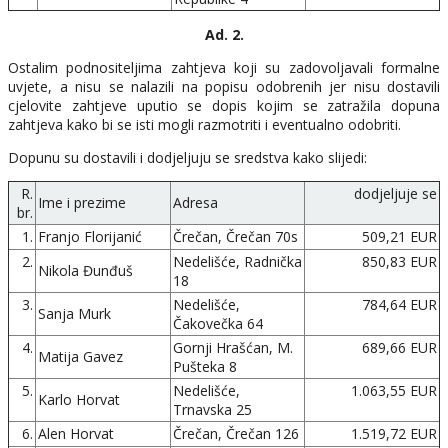
Ad. 2.
Ostalim podnositeljima zahtjeva koji su zadovoljavali formalne
uvjete, a nisu se nalazili na popisu odobrenih jer nisu dostavili
cjelovite zahtjeve uputio se dopis kojim se zatražila dopuna
zahtjeva kako bi se isti mogli razmotriti i eventualno odobriti.
Dopunu su dostavili i dodjeljuju se sredstva kako slijedi:
R.
dodjeljuje se
Ime i prezime
Adresa
br.
1.
Franjo Florijanić
Črečan, Črečan 70s
509,21 EUR
2.
Nedelišće, Radnička
850,83 EUR
Nikola Đunđuš
18
3.
Nedelišće,
784,64 EUR
Sanja Murk
Čakovečka 64
4.
Gornji Hrašćan, M.
689,66 EUR
Matija Gavez
Pušteka 8
5.
Nedelišće,
1.063,55 EUR
Karlo Horvat
Trnavska 25
6.
Alen Horvat
Črečan, Črečan 126
1.519,72 EUR