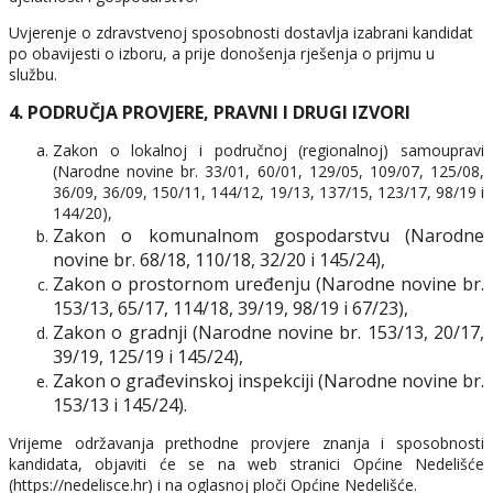
Uvjerenje o zdravstvenoj sposobnosti dostavlja izabrani kandidat
po obavijesti o izboru, a prije donošenja rješenja o prijmu u
službu.
4. PODRUČJA PROVJERE, PRAVNI I DRUGI IZVORI
Zakon o lokalnoj i područnoj (regionalnoj) samoupravi
(Narodne novine br. 33/01, 60/01, 129/05, 109/07, 125/08,
36/09, 36/09, 150/11, 144/12, 19/13, 137/15, 123/17, 98/19 i
144/20),
Zakon o komunalnom gospodarstvu (Narodne
novine br. 68/18, 110/18, 32/20 i 145/24),
Zakon o prostornom uređenju (Narodne novine br.
153/13, 65/17, 114/18, 39/19, 98/19 i 67/23),
Zakon o gradnji (Narodne novine br. 153/13, 20/17,
39/19, 125/19 i 145/24),
Zakon o građevinskoj inspekciji (Narodne novine br.
153/13 i 145/24).
Vrijeme održavanja prethodne provjere znanja i sposobnosti
kandidata, objaviti će se na web stranici Općine Nedelišće
(https://nedelisce.hr) i na oglasnoj ploči Općine Nedelišće.