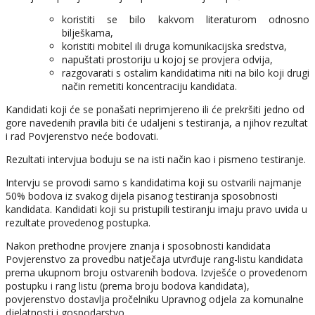
koristiti se bilo kakvom literaturom odnosno
bilješkama,
koristiti mobitel ili druga komunikacijska sredstva,
napuštati prostoriju u kojoj se provjera odvija,
razgovarati s ostalim kandidatima niti na bilo koji drugi
način remetiti koncentraciju kandidata.
Kandidati koji će se ponašati neprimjereno ili će prekršiti jedno od
gore navedenih pravila biti će udaljeni s testiranja, a njihov rezultat
i rad Povjerenstvo neće bodovati.
Rezultati intervjua boduju se na isti način kao i pismeno testiranje.
Intervju se provodi samo s kandidatima koji su ostvarili najmanje
50% bodova iz svakog dijela pisanog testiranja sposobnosti
kandidata. Kandidati koji su pristupili testiranju imaju pravo uvida u
rezultate provedenog postupka.
Nakon prethodne provjere znanja i sposobnosti kandidata
Povjerenstvo za provedbu natječaja utvrđuje rang-listu kandidata
prema ukupnom broju ostvarenih bodova. Izvješće o provedenom
postupku i rang listu (prema broju bodova kandidata),
povjerenstvo dostavlja pročelniku Upravnog odjela za komunalne
djelatnosti i gospodarstvo.