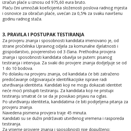
izračun plaće u iznosu od 975,60 eura bruto.
Plaću čini umnožak koeficijenta složenosti poslova radnog mjesta
i osnovice za obračun plaće, uvećan za 0,5% za svaku navršenu
godinu radnog staža.
3. PRAVILA I POSTUPAK TESTIRANJA
Za provjeru znanja i sposobnosti kandidata imenovano je, od
strane pročelnika Upravnog odjela za komunalne djelatnosti i
gospodarstvo, povjerenstvo od 3 člana. Prethodna provjera
znanja i sposobnosti kandidata obavlja se putem: pisanog
testiranja i intervjua. Za svaki dio provjere znanja dodjeljuje se od
1 do 10 bodova.
Po dolasku na provjeru znanja, od kandidata će biti zatraženo
predočavanje odgovarajuće identifikacijske isprave radi
utvrđivanja identiteta. Kandidati koji ne mogu dokazati identitet
neće moći pristupiti testiranju. Za kandidata koji ne pristupi
testiranju smatrat će se da je povukao prijavu na oglas.
Po utvrđivanju identiteta, kandidatima će biti podijeljena pitanja za
provjeru znanja.
Navedena pismena provjera traje 45 minuta.
Kandidati su se dužni pridržavati utvrđenog vremena i rasporeda
testiranja.
Za vrijeme provjere znanja i sposobnosti nije dopušteno: