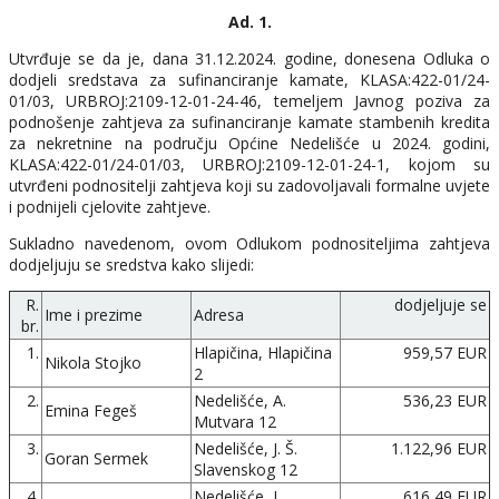
Ad. 1.
Utvrđuje se da je, dana 31.12.2024. godine, donesena Odluka o
dodjeli sredstava za sufinanciranje kamate, KLASA:422-01/24-
01/03, URBROJ:2109-12-01-24-46, temeljem Javnog poziva za
podnošenje zahtjeva za sufinanciranje kamate stambenih kredita
za nekretnine na području Općine Nedelišće u 2024. godini,
KLASA:422-01/24-01/03, URBROJ:2109-12-01-24-1, kojom su
utvrđeni podnositelji zahtjeva koji su zadovoljavali formalne uvjete
i podnijeli cjelovite zahtjeve.
Sukladno navedenom, ovom Odlukom podnositeljima zahtjeva
dodjeljuju se sredstva kako slijedi:
R.
dodjeljuje se
Ime i prezime
Adresa
br.
1.
Hlapičina, Hlapičina
959,57 EUR
Nikola Stojko
2
2.
Nedelišće, A.
536,23 EUR
Emina Fegeš
Mutvara 12
3.
Nedelišće, J. Š.
1.122,96 EUR
Goran Sermek
Slavenskog 12
4.
Nedelišće, J.
616,49 EUR