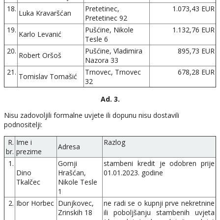
18.
Pretetinec,
1.073,43 EUR
Luka Kravaršćan
Pretetinec 92
19.
Pušćine, Nikole
1.132,76 EUR
Karlo Levanić
Tesle 6
20.
Pušćine, Vladimira
895,73 EUR
Robert Oršoš
Nazora 33
21.
Trnovec, Trnovec
678,28 EUR
Tomislav Tomašić
32
Ad. 3.
Nisu zadovoljili formalne uvjete ili dopunu nisu dostavili
podnositelji:
R.
Ime i
Razlog
Adresa
br.
prezime
1.
Gornji
stambeni kredit je odobren prije
Dino
Hrašćan,
01.01.2023. godine
Tkalčec
Nikole Tesle
1
2.
Ibor Horbec
Dunjkovec,
ne radi se o kupnji prve nekretnine
Zrinskih 18
ili poboljšanju stambenih uvjeta