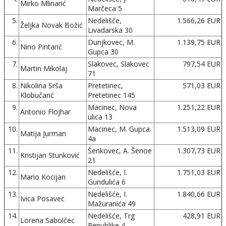
Mirko Mlinarić
Marčeca 5
5.
Nedelišće,
1.566,26 EUR
Željka Novak Božić
Livadarska 30
6.
Dunjkovec, M.
1.139,75 EUR
Nino Pintarić
Gupca 30
7.
Slakovec, Slakovec
797,54 EUR
Martin Mikolaj
71
8.
Nikolina Srša
Pretetinec,
571,03 EUR
Klobučarić
Pretetinec 145
9.
Macinec, Nova
1.251,22 EUR
Antonio Flojhar
ulica 13
10.
Macinec, M. Gupca
1.513,09 EUR
Matija Jurman
4a
11.
Šenkovec, A. Šenoe
1.307,73 EUR
Kristijan Stunković
21
12.
Nedelišće, I.
1.751,03 EUR
Mario Kocijan
Gundulića 6
13.
Nedelišće, I.
1.840,66 EUR
Ivica Posavec
Mažuranića 49
14.
Nedelišće, Trg
428,91 EUR
Lorena Sabolčec
Republike 4