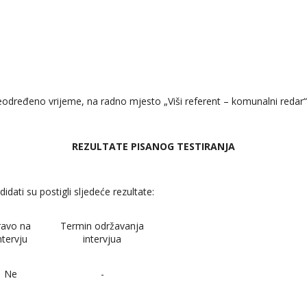
određeno vrijeme, na radno mjesto „Viši referent – komunalni redar“ 
REZULTATE PISANOG TESTIRANJA
ati su postigli sljedeće rezultate:
ravo na
Termin održavanja
ntervju
intervjua
Ne
-