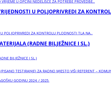
O VRIJEME U OPĆINI NEDELIŠĆE ZA POTREBE PROVEDBE...
VRIJEDNOSTI U POLJOPRIVREDI ZA KONTRO
I U POLJOPRIVREDI ZA KONTROLU PLODNOSTI TLA NA...
RIJALA (RADNE BILJEŽNICE I SL.)
NE BILJEŽNICE I SL.)
(PISANO TESTIRANJE) ZA RADNO MJESTO VIŠI REFERENT – KOMU
AGOŠKU GODINU 2024. / 2025.