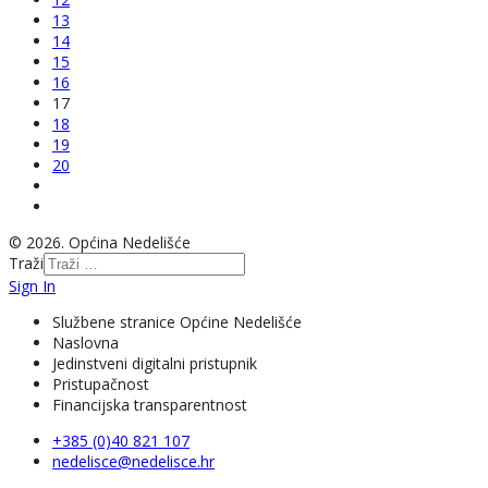
13
14
15
16
17
18
19
20
© 2026. Općina Nedelišće
Traži
Sign In
Službene stranice Općine Nedelišće
Naslovna
Jedinstveni digitalni pristupnik
Pristupačnost
Financijska transparentnost
+385 (0)40 821 107
nedelisce@nedelisce.hr