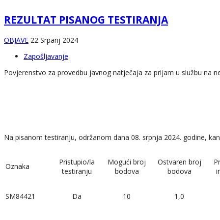
REZULTAT PISANOG TESTIRANJA
OBJAVE
22 Srpanj 2024
Zapošljavanje
Povjerenstvo za provedbu javnog natječaja za prijam u službu na ne
Na pisanom testiranju, održanom dana 08. srpnja 2024. godine, kandid
Pristupio/la
Mogući broj
Ostvaren broj
P
Oznaka
testiranju
bodova
bodova
i
SM84421
Da
10
1,0