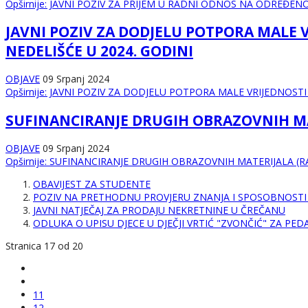
Opširnije: JAVNI POZIV ZA PRIJEM U RADNI ODNOS NA ODREĐEN
JAVNI POZIV ZA DODJELU POTPORA MALE 
NEDELIŠĆE U 2024. GODINI
OBJAVE
09 Srpanj 2024
Opširnije: JAVNI POZIV ZA DODJELU POTPORA MALE VRIJEDNOST
SUFINANCIRANJE DRUGIH OBRAZOVNIH MATE
OBJAVE
09 Srpanj 2024
Opširnije: SUFINANCIRANJE DRUGIH OBRAZOVNIH MATERIJALA (RAD
OBAVIJEST ZA STUDENTE
POZIV NA PRETHODNU PROVJERU ZNANJA I SPOSOBNOSTI 
JAVNI NATJEČAJ ZA PRODAJU NEKRETNINE U ČREČANU
ODLUKA O UPISU DJECE U DJEČJI VRTIĆ "ZVONČIĆ" ZA PED
Stranica 17 od 20
11
12