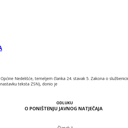
A
Općine Nedelišće, temeljem članka 24. stavak 5. Zakona o službenicim
 nastavku teksta ZSN), donio je
ODLUKU
O PONIŠTENJU JAVNOG NATJEČAJA
Članak 1.