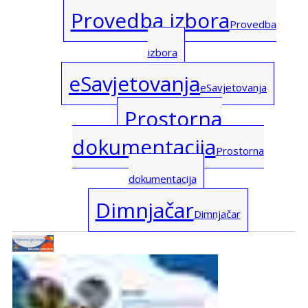
Provedba izbora
Provedba
izbora
eSavjetovanja
eSavjetovanja
Prostorna
dokumentacija
Prostorna
dokumentacija
Dimnjačar
Dimnjačar