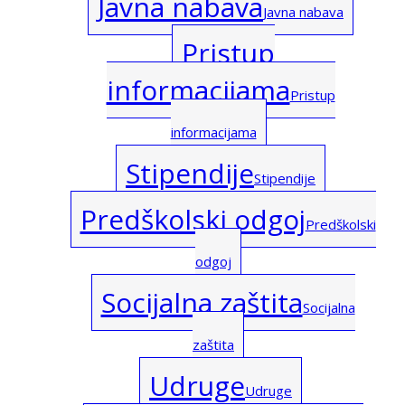
Javna nabava
Javna nabava
Pristup
informacijama
Pristup
informacijama
Stipendije
Stipendije
Predškolski odgoj
Predškolski
odgoj
Socijalna zaštita
Socijalna
zaštita
Udruge
Udruge