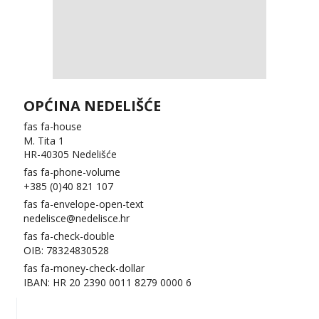
OPĆINA NEDELIŠĆE
fas fa-house
M. Tita 1
HR-40305 Nedelišće
fas fa-phone-volume
+385 (0)40 821 107
fas fa-envelope-open-text
nedelisce@nedelisce.hr
fas fa-check-double
OIB: 78324830528
fas fa-money-check-dollar
IBAN: HR 20 2390 0011 8279 0000 6