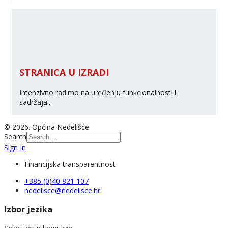
STRANICA U IZRADI
Intenzivno radimo na uređenju funkcionalnosti i
sadržaja...
© 2026. Općina Nedelišće
Search
Sign In
Financijska transparentnost
+385 (0)40 821 107
nedelisce@nedelisce.hr
Izbor jezika