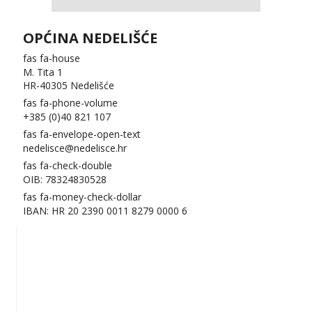
OPĆINA NEDELIŠĆE
fas fa-house
M. Tita 1
HR-40305 Nedelišće
fas fa-phone-volume
+385 (0)40 821 107
fas fa-envelope-open-text
nedelisce@nedelisce.hr
fas fa-check-double
OIB: 78324830528
fas fa-money-check-dollar
IBAN: HR 20 2390 0011 8279 0000 6