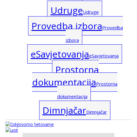
Udruge
Udruge
Provedba izbora
Provedba
izbora
eSavjetovanja
eSavjetovanja
Prostorna
dokumentacija
Prostorna
dokumentacija
Dimnjačar
Dimnjačar