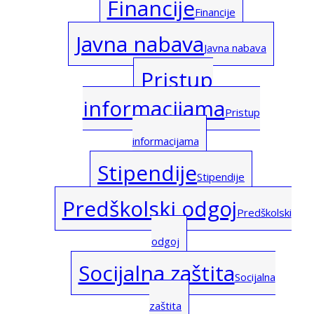
Financije
Financije
Javna nabava
Javna nabava
Pristup
informacijama
Pristup
informacijama
Stipendije
Stipendije
Predškolski odgoj
Predškolski
odgoj
Socijalna zaštita
Socijalna
zaštita