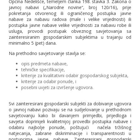
Općina Nedelišće, temeljem članka 198. stavka 3. Zakona o
javnoj nabavi („Narodne novine“, broj 120/16), prije
pokretanja otvorenog ili ograničenog postupka javne
nabave za nabavu radova (male i velike vrijednosti) ili
postupka javne nabave velike vrijednosti za nabavu robe ili
usluga, provodi postupak obveznog savjetovanja sa
zainteresiranim gospodarskim subjektima u trajanju od
minimalno 5 (pet) dana.
Na prethodno savjetovanje stavlja se:
opis predmeta nabave,
tehničke specifikacije,
kriterije za kvalitativni odabir gospodarskog subjekta,
kriterije za odabir ponude, i
posebni uvjeti za izvršenje ugovora.
Svi zainteresirani gospodarski subjekti za dobivanje ugovora
o javnoj nabavi pozivaju se na sudjelovanje u prethodnom
savjetovanju kako bi davanjem primjedbi, prijedloga i
savjeta doprinijeli kvalitetnijoj provedbi postupka nabave i
odabiru najbolje ponude, poštujući načela tržišnog
natjecanja, zabrane diskriminacije i transparentnosti u
postupcima javne nabave. Zainteresirani gospodarski