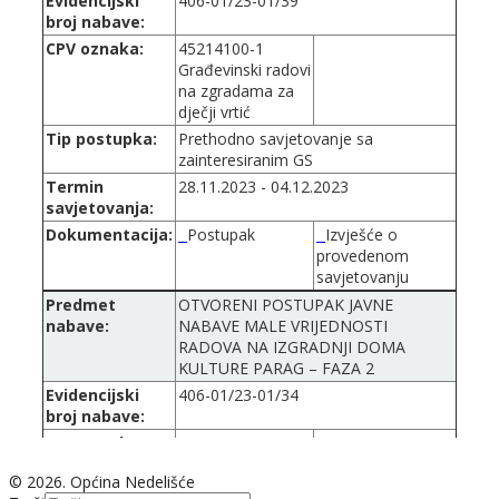
Evidencijski
406-01/23-01/39
broj nabave:
CPV oznaka:
45214100-1
Građevinski radovi
na zgradama za
dječji vrtić
Tip postupka:
Prethodno savjetovanje sa
zainteresiranim GS
Termin
28.11.2023 - 04.12.2023
savjetovanja:
Dokumentacija:
Postupak
Izvješće o
provedenom
savjetovanju
Predmet
OTVORENI POSTUPAK JAVNE
nabave:
NABAVE MALE VRIJEDNOSTI
RADOVA NA IZGRADNJI DOMA
KULTURE PARAG – FAZA 2
Evidencijski
406-01/23-01/34
broj nabave:
CPV oznaka:
45212300-9
Građevinski radovi
© 2026. Općina Nedelišće
na zgradi za