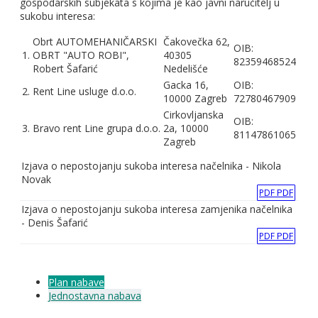
gospodarskih subjekata s kojima je kao javni naručitelj u
sukobu interesa:
Obrt AUTOMEHANIČARSKI
Čakovečka 62,
OIB:
1.
OBRT "AUTO ROBI",
40305
82359468524
Robert Šafarić
Nedelišće
Gacka 16,
OIB:
2.
Rent Line usluge d.o.o.
10000 Zagreb
72780467909
Cirkovljanska
OIB:
3.
Bravo rent Line grupa d.o.o.
2a, 10000
81147861065
Zagreb
Izjava o nepostojanju sukoba interesa načelnika - Nikola
Novak
PDF
PDF
Izjava o nepostojanju sukoba interesa zamjenika načelnika
- Denis Šafarić
PDF
PDF
Plan nabave
Jednostavna nabava