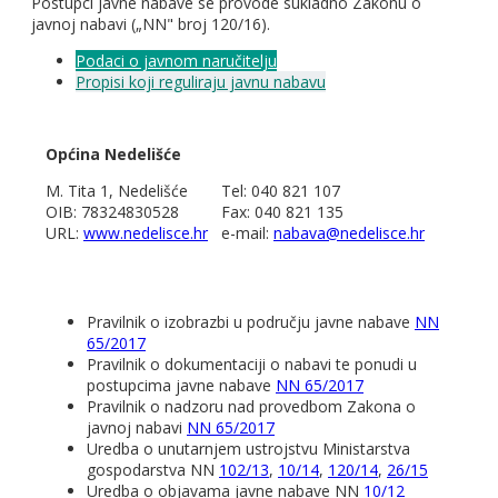
Postupci javne nabave se provode sukladno Zakonu o
javnoj nabavi („NN" broj 120/16).
Podaci o javnom naručitelju
Propisi koji reguliraju javnu nabavu
Općina Nedelišće
M. Tita 1, Nedelišće
Tel: 040 821 107
OIB: 78324830528
Fax: 040 821 135
URL:
www.nedelisce.hr
e-mail:
nabava@nedelisce.hr
Pravilnik o izobrazbi u području javne nabave
NN
65/2017
Pravilnik o dokumentaciji o nabavi te ponudi u
postupcima javne nabave
NN 65/2017
Pravilnik o nadzoru nad provedbom Zakona o
javnoj nabavi
NN 65/2017
Uredba o unutarnjem ustrojstvu Ministarstva
gospodarstva NN
102/13
,
10/14
,
120/14
,
26/15
Uredba o objavama javne nabave NN
10/12