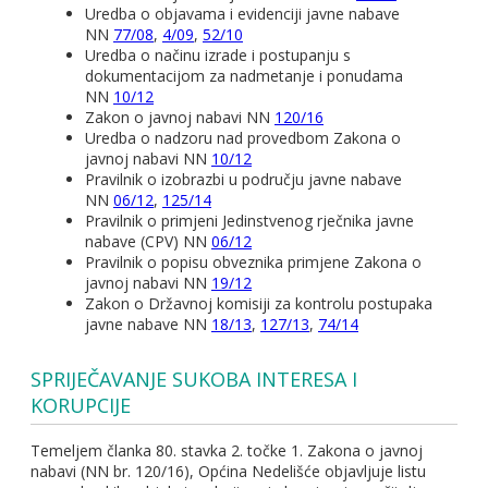
Uredba o objavama i evidenciji javne nabave
NN
77/08
,
4/09
,
52/10
Uredba o načinu izrade i postupanju s
dokumentacijom za nadmetanje i ponudama
NN
10/12
Zakon o javnoj nabavi NN
120/16
Uredba o nadzoru nad provedbom Zakona o
javnoj nabavi NN
10/12
Pravilnik o izobrazbi u području javne nabave
NN
06/12
,
125/14
Pravilnik o primjeni Jedinstvenog rječnika javne
nabave (CPV) NN
06/12
Pravilnik o popisu obveznika primjene Zakona o
javnoj nabavi NN
19/12
Zakon o Državnoj komisiji za kontrolu postupaka
javne nabave NN
18/13
,
127/13
,
74/14
SPRIJEČAVANJE SUKOBA INTERESA I
KORUPCIJE
Temeljem članka 80. stavka 2. točke 1. Zakona o javnoj
nabavi (NN br. 120/16), Općina Nedelišće objavljuje listu