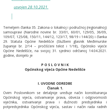
usvojen 28.10.2021.
Temeljem članka 35. Zakona o lokalnoj i područnoj (regionalnoj)
samoupravi (Narodne novine br. 33/01, 60/01, 129/05, 36/09,
109/07, 125/08, 150/11, 144/12, 123/17, 98/19 i 144/20) i članka
29. Statuta Općine Nedelišće (Službeni glasnik Međimurske
županije br. 2/14 – pročišćeni tekst i 1/18), Općinsko vijeće
Općine Nedelišće, na svojoj 31. sjednici održanoj 14.04.2021.
godine, donijelo je
P O S L O V N I K
Općinskog vijeća Općine Nedelišće
I. UVODNE ODREDBE
Članak 1.
Ovim Poslovnikom se detaljnije uređuje način konstituiranja
Općinskog vijeća, ostvarivanje prava, obveza i odgovornosti
vijećnika, ostvarivanje prava i dužnosti predsjednika i
potpredsjednika Općinskog vijeća, sastav i način rada radnih