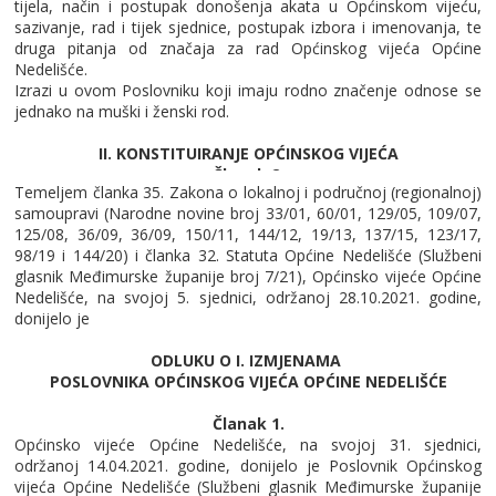
tijela, način i postupak donošenja akata u Općinskom vijeću,
sazivanje, rad i tijek sjednice, postupak izbora i imenovanja, te
druga pitanja od značaja za rad Općinskog vijeća Općine
Nedelišće.
Izrazi u ovom Poslovniku koji imaju rodno značenje odnose se
jednako na muški i ženski rod.
II. KONSTITUIRANJE OPĆINSKOG VIJEĆA
Članak 2.
Temeljem članka 35. Zakona o lokalnoj i područnoj (regionalnoj)
Konstituirajuća sjednica Općinskog vijeća saziva se na način, po
samoupravi (Narodne
novine broj
33/01, 60/01, 129/05, 109/07,
postupku i u rokovima utvrđenim zakonom, a Općinsko vijeće je
125/08, 36/09, 36/09, 150/11, 144/12, 19/13, 137/15,
123/17,
konstituirano izborom predsjednika Općinskog vijeća, ukoliko je
98/19
i
144/20
) i članka 32. Statuta Općine Nedelišće (Službeni
na konstituirajućoj sjednici nazočna većina članova Općinskog
glasn
ik Međimurske
županije broj 7/21), Općinsko vijeće Općine
vijeća.
Nedelišće, na svojoj
5.
sjednici, održanoj
28.10.
2021. godine,
Konstituirajućoj sjednici Općinskog vijeća do izbora predsjednika
donijelo je
predsjedava prvi izabrani član s kandidacijske liste koja je dobila
najviše glasova, a kad je više lista dobilo isti broj glasova sjednici
ODLUKU O
I.
IZMJEN
AMA
predsjedava prvi izabrani kandidat s liste koja je imala manji
POSLOVNIKA OPĆINSKOG
VIJEĆA OPĆINE NEDELIŠĆE
redni broj na glasačkom listiću.
Članak 1.
Članak 3.
Općinsko vijeće Općine Nedelišće, na svojoj
31. sjednici,
Nakon izvješća Mandatne komisije o provedenim izborima,
održanoj 14.04.2021. godine,
donijelo je Poslovnik Općinskog
vijećnici polažu prisegu.
vijeća Općine Nedelišće (Službeni glasnik Međimurske
županije
Predsjedatelj izgovara prisegu sljedećeg sadržaja: